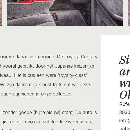
Si
lusieve Japanse limousine. De Toyota Century
vooral gebruikt door het Japanse keizerlijke
a
iveau. Het is dus een ware ‘royalty-class’
w
 We zijn daarom ook best trots dat we deze
O
mogen aanbieden in onze collectie.
Rufe
jzonder goede (bijna nieuw) staat. De auto is
3030
info
gistreerd. Er zijn verschillende Zweedse en
nähe