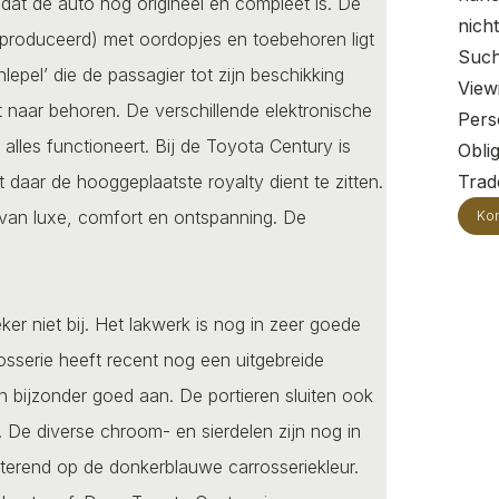
at de auto nog origineel en compleet is. De
nich
produceerd) met oordopjes en toebehoren ligt
Such
lepel’ die de passagier tot zijn beschikking
View
kt naar behoren. De verschillende elektronische
Pers
lles functioneert. Bij de Toyota Century is
Oblig
t daar de hooggeplaatste royalty dient te zitten.
Trade
 van luxe, comfort en ontspanning. De
Kon
ker niet bij. Het lakwerk is nog in zeer goede
rosserie heeft recent nog een uitgebreide
en bijzonder goed aan. De portieren sluiten ook
). De diverse chroom- en sierdelen zijn nog in
itterend op de donkerblauwe carrosseriekleur.