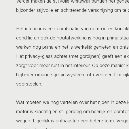
Verder maken de stijlvolle whitewall banden het gehee
bijzonder stijlvolle en schitterende verschijning om te 
Het interieur is een combinatie van comfort en koninkl
conditie en ook de houtafwerking is nog in prima sta
werken nog prima en het is werkelijk genieten en ont
Het privacy-glass achter (met gordijnen) geeft een e
zorgt voor meer rust in het interieur. Op deze manier 
high-perfomance geluidssysteem of even een film kij
voorstoelen.
Wat moeten we nog vertellen over het rijden in deze koni
motor is krachtig en stil genoeg om heerlijk en comfo
wegen. Eigenlijk is onthaasten een betere term. Verge