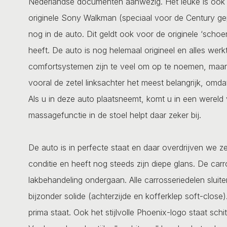
Nederlandse documenten aanwezig. Het leuke is ook d
originele Sony Walkman (speciaal voor de Century ge
nog in de auto. Dit geldt ook voor de originele ‘schoen
heeft. De auto is nog helemaal origineel en alles wer
comfortsystemen zijn te veel om op te noemen, maar a
vooral de zetel linksachter het meest belangrijk, omda
Als u in deze auto plaatsneemt, komt u in een wereld
massagefunctie in de stoel helpt daar zeker bij.
De auto is in perfecte staat en daar overdrijven we ze
conditie en heeft nog steeds zijn diepe glans. De car
lakbehandeling ondergaan. Alle carrosseriedelen sluit
bijzonder solide (achterzijde en kofferklep soft-close
prima staat. Ook het stijlvolle Phoenix-logo staat sch