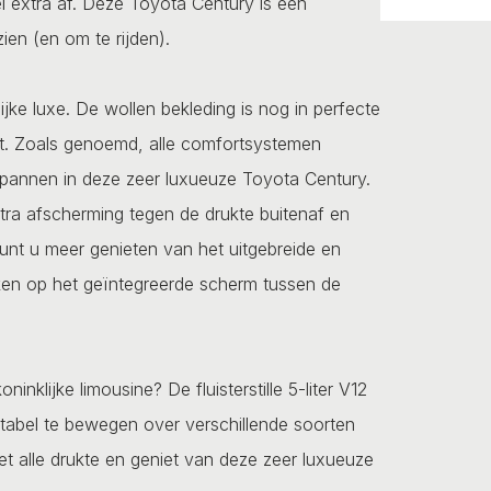
l extra af. Deze Toyota Century is een
zien (en om te rijden).
ijke luxe. De wollen bekleding is nog in perfecte
at. Zoals genoemd, alle comfortsystemen
spannen in deze zeer luxueuze Toyota Century.
xtra afscherming tegen de drukte buitenaf en
kunt u meer genieten van het uitgebreide en
ken op het geïntegreerde scherm tussen de
nklijke limousine? De fluisterstille 5-liter V12
rtabel te bewegen over verschillende soorten
et alle drukte en geniet van deze zeer luxueuze