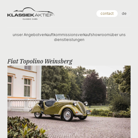
Klassiek Aktief
contact
de
unser Angebot
verkauft
kommissionsverkauf
showroom
über uns
dienstleistungen
Fiat Topolino Weinsberg