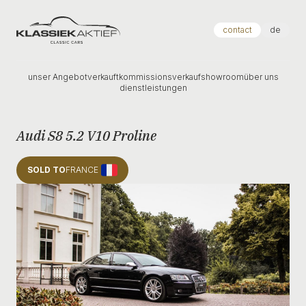
Klassiek Aktief
contact
de
unser Angebot
verkauft
kommissionsverkauf
showroom
über uns
dienstleistungen
Audi S8 5.2 V10 Proline
SOLD TO
FRANCE