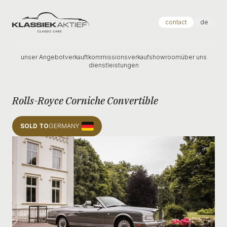
Klassiek Aktief
contact
de
unser Angebot
verkauft
kommissionsverkauf
showroom
über uns
dienstleistungen
Rolls-Royce Corniche Convertible
SOLD TO
GERMANY