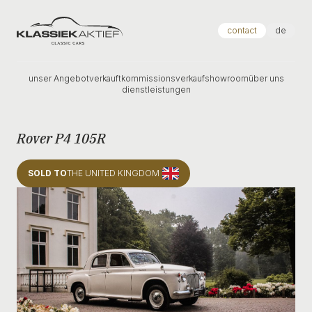
Klassiek Aktief
contact
de
unser Angebot
verkauft
kommissionsverkauf
showroom
über uns
dienstleistungen
Rover P4 105R
SOLD TO
THE UNITED KINGDOM