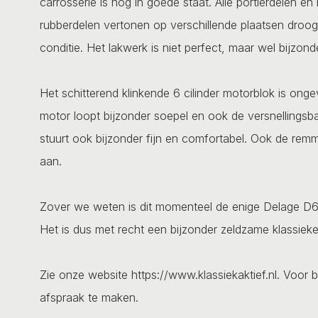
carrosserie is nog in goede staat. Alle portierdelen e
rubberdelen vertonen op verschillende plaatsen droo
conditie. Het lakwerk is niet perfect, maar wel bijzo
Het schitterend klinkende 6 cilinder motorblok is onge
motor loopt bijzonder soepel en ook de versnellingsba
stuurt ook bijzonder fijn en comfortabel. Ook de re
aan.
Zover we weten is dit momenteel de enige Delage D6 
Het is dus met recht een bijzonder zeldzame klassiek
Zie onze website https://www.klassiekaktief.nl. Voor b
afspraak te maken.