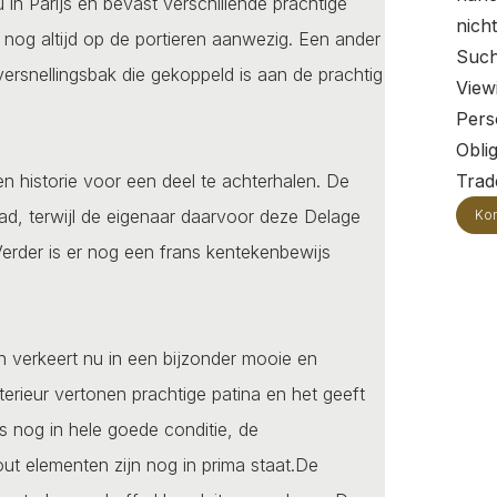
n Parijs en bevast verschillende prachtige
nich
nog altijd op de portieren aanwezig. Een ander
Such
ersnellingsbak die gekoppeld is aan de prachtig
View
Pers
Oblig
n historie voor een deel te achterhalen. De
Trade
had, terwijl de eigenaar daarvoor deze Delage
Kon
 Verder is er nog een frans kentekenbewijs
n verkeert nu in een bijzonder mooie en
terieur vertonen prachtige patina en het geeft
 is nog in hele goede conditie, de
out elementen zijn nog in prima staat.De