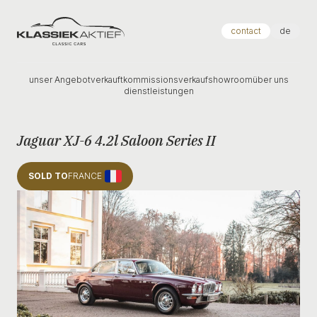
Klassiek Aktief
contact
de
unser Angebot
verkauft
kommissionsverkauf
showroom
über uns
dienstleistungen
Jaguar XJ-6 4.2l Saloon Series II
SOLD TO
FRANCE