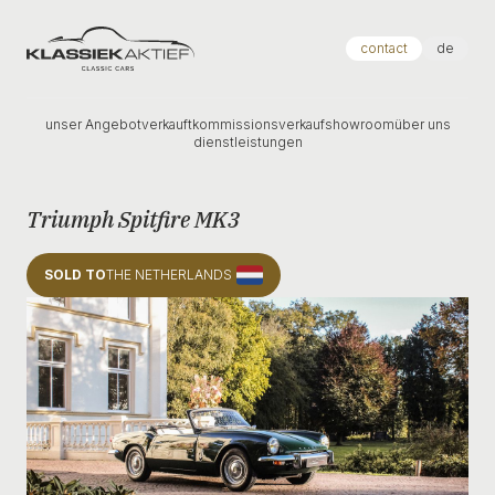
Klassiek Aktief
contact
de
unser Angebot
verkauft
kommissionsverkauf
showroom
über uns
dienstleistungen
Triumph Spitfire MK3
SOLD TO
THE NETHERLANDS