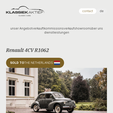
Klassiek Aktief
contact
de
unser Angebot
verkauft
kommissionsverkauf
showroom
über uns
dienstleistungen
Renault 4CV R1062
SOLD TO
THE NETHERLANDS