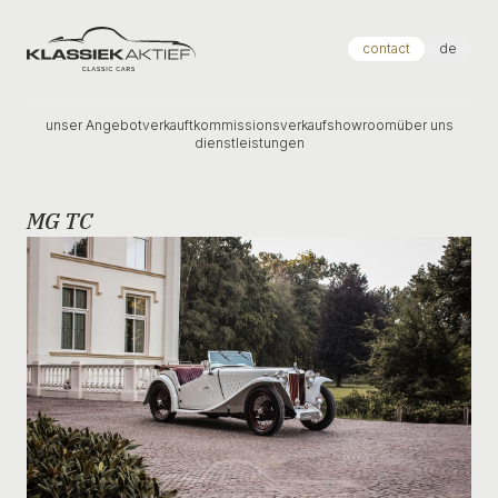
Klassiek Aktief
contact
de
unser Angebot
verkauft
kommissionsverkauf
showroom
über uns
dienstleistungen
MG TC