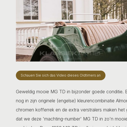
Schauen Sie sich das Video dieses Oldtimers an
Geweldig mooie MG TD in bijzonder goede conditie. E
nog in zijn originele (engelse) kleurencombinatie Alm
chromen kofferrek en de extra verstralers maken het ge
dat we deze 'machting-number' MG TD in zo'n mooie 