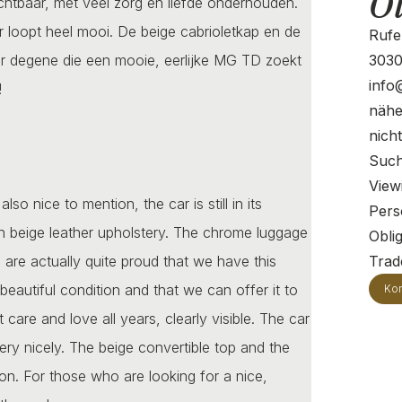
O
ichtbaar, met veel zorg en liefde onderhouden.
r loopt heel mooi. De beige cabrioletkap en de
Rufe
oor degene die een mooie, eerlijke MG TD zoekt
3030
info
!
nähe
nich
Such
View
o nice to mention, the car is still in its
Pers
th beige leather upholstery. The chrome luggage
Oblig
 are actually quite proud that we have this
Trade
eautiful condition and that we can offer it to
Kon
are and love all years, clearly visible. The car
ery nicely. The beige convertible top and the
n. For those who are looking for a nice,