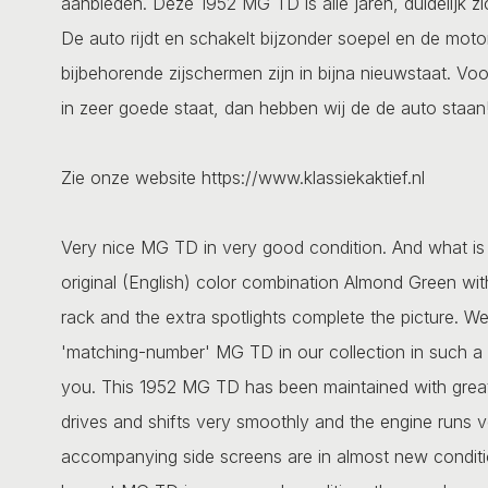
aanbieden. Deze 1952 MG TD is alle jaren, duidelijk z
De auto rijdt en schakelt bijzonder soepel en de moto
bijbehorende zijschermen zijn in bijna nieuwstaat. V
in zeer goede staat, dan hebben wij de de auto staan
Zie onze website https://www.klassiekaktief.nl
Very nice MG TD in very good condition. And what is als
original (English) color combination Almond Green wi
rack and the extra spotlights complete the picture. We
'matching-number' MG TD in our collection in such a b
you. This 1952 MG TD has been maintained with great c
drives and shifts very smoothly and the engine runs v
accompanying side screens are in almost new conditio