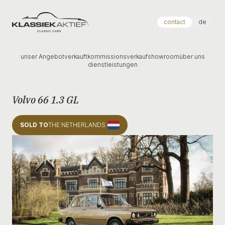
Klassiek Aktief
contact
de
unser Angebot
verkauft
kommissionsverkauf
showroom
über uns
dienstleistungen
Volvo 66 1.3 GL
SOLD TO
THE NETHERLANDS