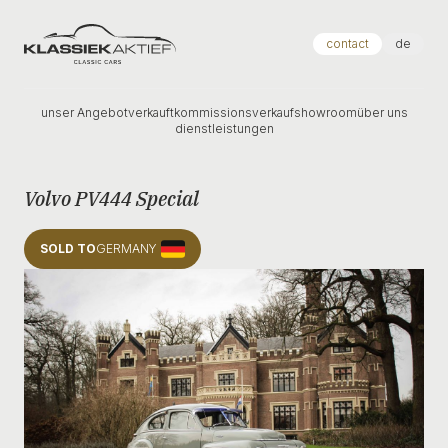
Klassiek Aktief
contact
de
unser Angebot
verkauft
kommissionsverkauf
showroom
über uns
dienstleistungen
Volvo PV444 Special
SOLD TO
GERMANY