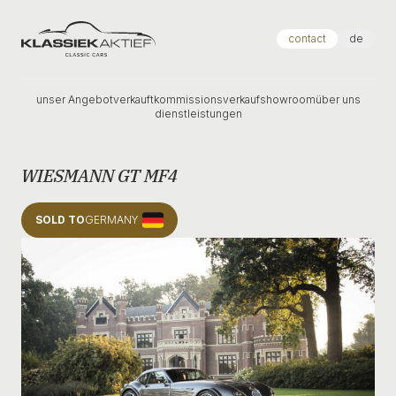
Klassiek Aktief
contact
de
unser Angebot
verkauft
kommissionsverkauf
showroom
über uns
dienstleistungen
WIESMANN GT MF4
SOLD TO
GERMANY