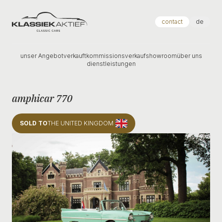
Klassiek Aktief
contact
de
unser Angebot
verkauft
kommissionsverkauf
showroom
über uns
dienstleistungen
amphicar 770
SOLD TO
THE UNITED KINGDOM