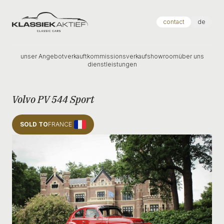
Klassiek Aktief
contact
de
unser Angebot
verkauft
kommissionsverkauf
showroom
über uns
dienstleistungen
Volvo PV 544 Sport
SOLD TO
FRANCE