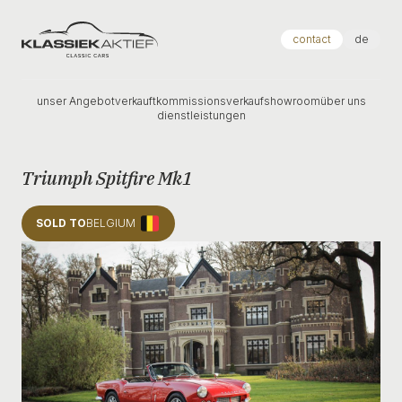
Klassiek Aktief
contact
de
unser Angebot
verkauft
kommissionsverkauf
showroom
über uns
dienstleistungen
Triumph Spitfire Mk1
SOLD TO
BELGIUM