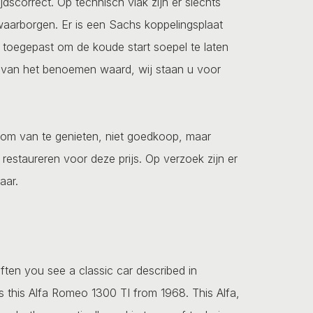
jdscorrect. Op technisch vlak zijn er slechts
aarborgen. Er is een Sachs koppelingsplaat
toegepast om de koude start soepel te laten
te van het benoemen waard, wij staan u voor
om van te genieten, niet goedkoop, maar
 restaureren voor deze prijs. Op verzoek zijn er
aar.
often you see a classic car described in
is this Alfa Romeo 1300 TI from 1968. This Alfa,