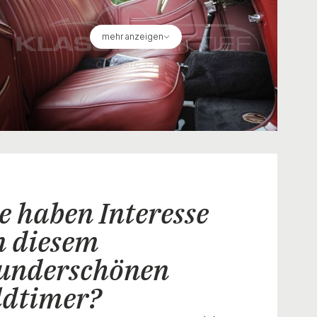
mehr anzeigen
e haben Interesse
n diesem
underschönen
ldtimer?