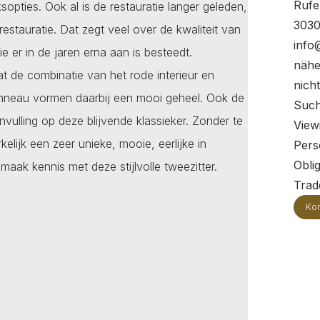
Rufe
opties. Ook al is de restauratie langer geleden,
3030
estauratie. Dat zegt veel over de kwaliteit van
info
e er in de jaren erna aan is besteedt.
nähe
at de combinatie van het rode interieur en
nich
 tonneau vormen daarbij een mooi geheel. Ook de
Such
vulling op deze blijvende klassieker. Zonder te
View
lijk een zeer unieke, mooie, eerlijke in
Pers
Oblig
aak kennis met deze stijlvolle tweezitter.
Trade
Kon