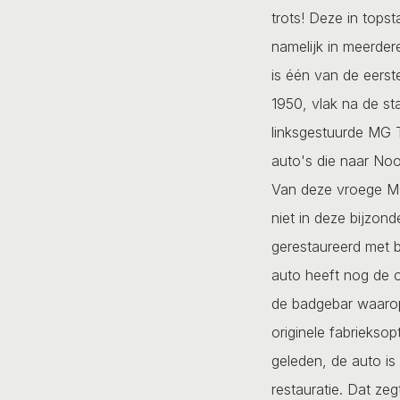
trots! Deze in tops
namelijk in meerder
is één van de eers
1950, vlak na de st
linksgestuurde MG 
auto's die naar Noo
Van deze vroege MG 
niet in deze bijzond
gerestaureerd met b
auto heeft nog de o
de badgebar waarop
originele fabrieksop
geleden, de auto is
restauratie. Dat zeg