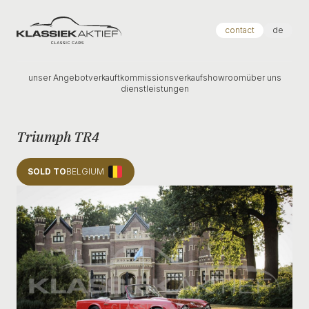
Klassiek Aktief
contact
de
unser Angebot
verkauft
kommissionsverkauf
showroom
über uns
dienstleistungen
Triumph TR4
SOLD TO
BELGIUM