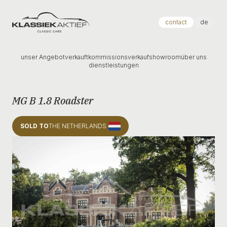
Klassiek Aktief
contact
de
unser Angebot
verkauft
kommissionsverkauf
showroom
über uns
dienstleistungen
MG B 1.8 Roadster
SOLD TO
THE NETHERLANDS