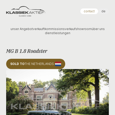
Klassiek Aktief
contact
de
unser Angebot
verkauft
kommissionsverkauf
showroom
über uns
dienstleistungen
MG B 1.8 Roadster
SOLD TO
THE NETHERLANDS