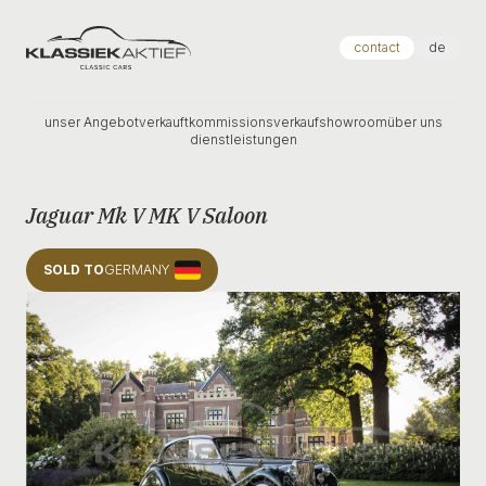
Klassiek Aktief
contact
de
unser Angebot
verkauft
kommissionsverkauf
showroom
über uns
dienstleistungen
Jaguar Mk V MK V Saloon
SOLD TO
GERMANY