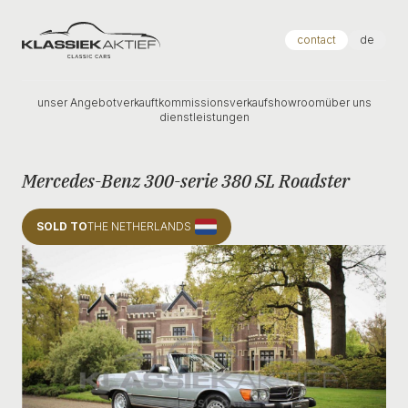
Klassiek Aktief
contact
de
unser Angebot
verkauft
kommissionsverkauf
showroom
über uns
dienstleistungen
Mercedes-Benz 300-serie 380 SL Roadster
SOLD TO
THE NETHERLANDS