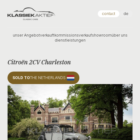
Klassiek Aktief
contact
de
unser Angebot
verkauft
kommissionsverkauf
showroom
über uns
dienstleistungen
Citroën 2CV Charleston
SOLD TO
THE NETHERLANDS